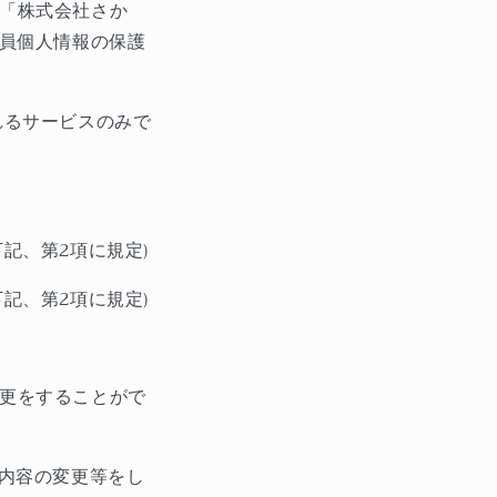
「株式会社さか
員個人情報の保護
れるサービスのみで
下記、第
2
項に規定
)
下記、第
2
項に規定
)
更をすることがで
内容の変更等をし