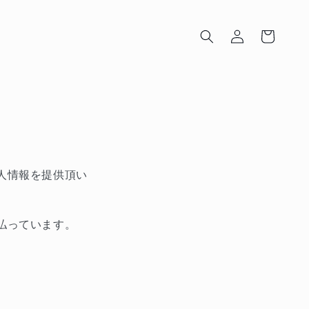
ロ
カ
グ
ー
イ
ト
ン
人情報を提供頂い
払っています。