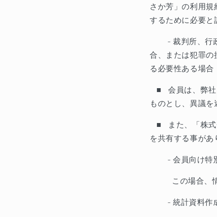
さか芳」の利用規
するために必要と
-
裁判所、行
合、または犯罪の
る必要性ある場合
■
会員は、弊社
ものとし、異議を
■
また、「株式
を共有する事があ
-
会員向け特
この場合、
-
統計資料作